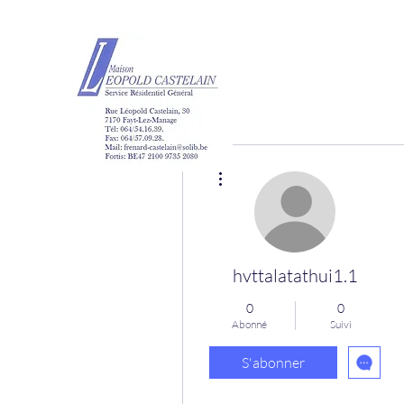
Maison Léopold Ca
Plus d'actions
hvttalatathui1.1
0
0
Abonné
Suivi
S'abonner