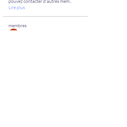
pouvez contacter d'autres mem
...
Lire plus
membres
Mahawork
S'abonner
micaned995op
S'abonner
micaned995op
My Spotify
S'abonner
lifix63013
S'abonner
lifix63013
berik12585
S'abonner
berik12585
Voir tous les membres (335)
+32 (0)64/54.16.39.