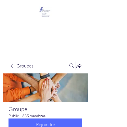
Maison Léopold
Castelain
Groupes
Groupe
Public
·
335 membres
Rejoindre