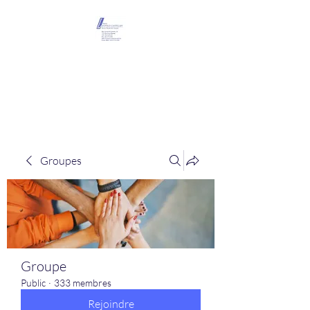
Maison Léopold
Castelain
Groupes
Groupe
Public
·
333 membres
Rejoindre