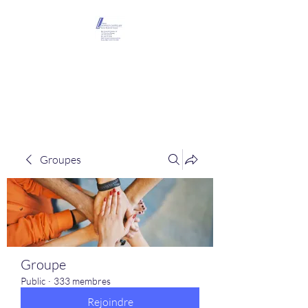
Maison Léopold
Castelain
Groupes
Groupe
Public
·
333 membres
Rejoindre