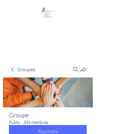
Maison Léopold
Castelain
Groupes
Groupe
Public
·
334 membres
Rejoindre