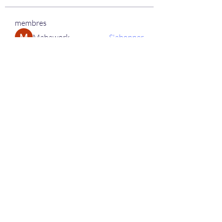
membres
Mahawork
S'abonner
micaned995op
S'abonner
micaned995op
My Spotify
S'abonner
lifix63013
S'abonner
lifix63013
berik12585
S'abonner
berik12585
Voir tous les membres (334)
+32 (0)64/54.16.39.