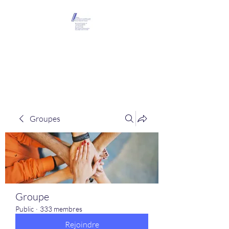
Maison Léopold
Castelain
Groupes
Groupe
Public
·
333 membres
Rejoindre