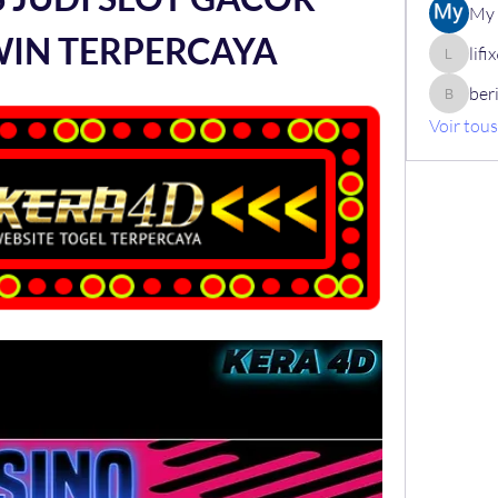
My 
IN TERPERCAYA
lif
lifix630
ber
berik12
Voir tou