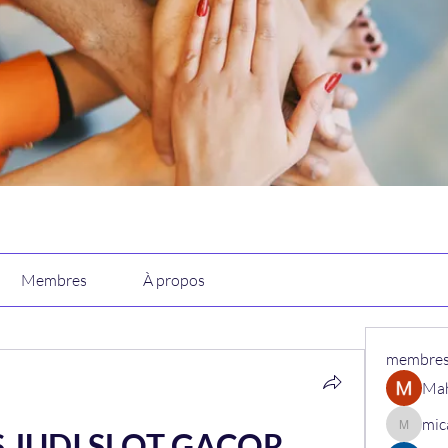
Membres
À propos
membre
Ma
mic
 JUDI SLOT GACOR 
micaned