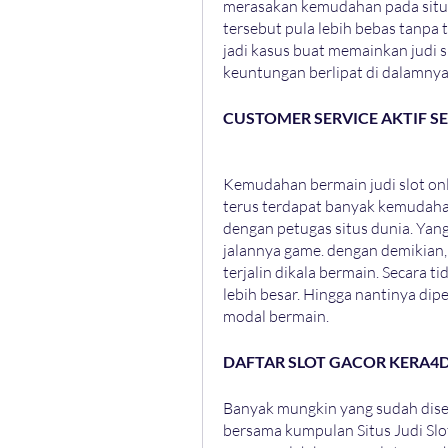
merasakan kemudahan pada situs 
tersebut pula lebih bebas tanpa 
jadi kasus buat memainkan judi s
keuntungan berlipat di dalamnya
CUSTOMER SERVICE AKTIF SE
Kemudahan bermain judi slot onli
terus terdapat banyak kemudahan
dengan petugas situs dunia. Ya
jalannya game. dengan demikian
terjalin dikala bermain. Secara 
lebih besar. Hingga nantinya dip
modal bermain.
DAFTAR SLOT GACOR KERA4D
Banyak mungkin yang sudah dis
bersama kumpulan Situs Judi Slot