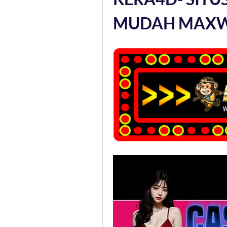
MUDAH MAXW