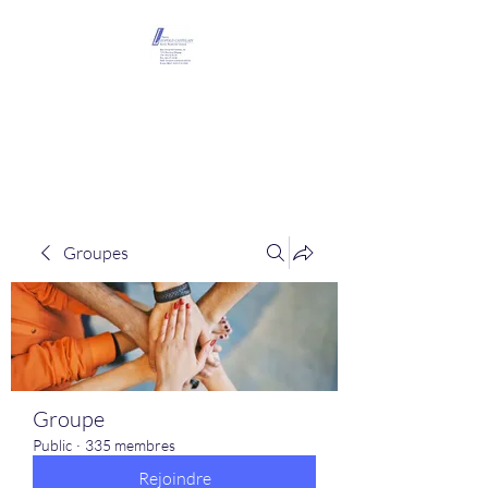
Maison Léopold
Castelain
Groupes
Groupe
Public
·
335 membres
Rejoindre