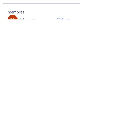
membres
Mahawork
S'abonner
micaned995op
S'abonner
micaned995op
My Spotify
S'abonner
lifix63013
S'abonner
lifix63013
berik12585
S'abonner
berik12585
Voir tous les membres (335)
+32 (0)64/54.16.39.