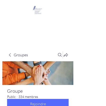
Maison Léopold
Castelain
Groupes
Groupe
Public
·
334 membres
Rejoindre