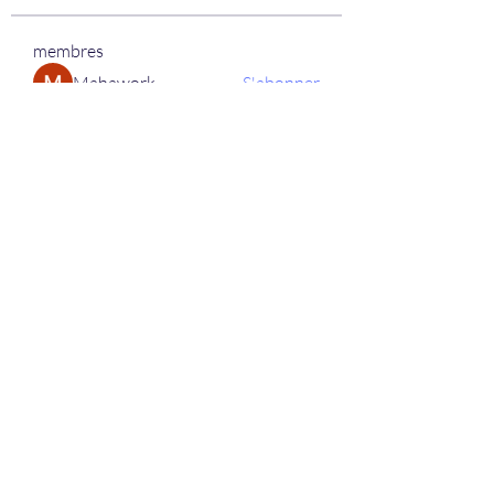
membres
Mahawork
S'abonner
micaned995op
S'abonner
micaned995op
My Spotify
S'abonner
lifix63013
S'abonner
lifix63013
berik12585
S'abonner
berik12585
Voir tous les membres (334)
+32 (0)64/54.16.39.