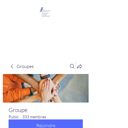
Maison Léopold
Castelain
Groupes
Groupe
Public
·
333 membres
Rejoindre