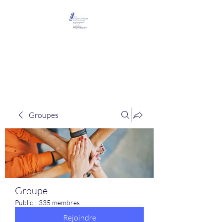
Maison Léopold
Castelain
Groupes
Groupe
Public
·
335 membres
Rejoindre