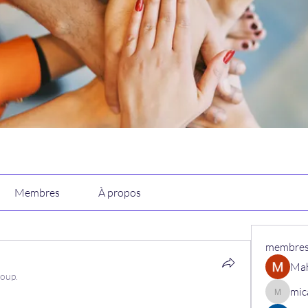
Membres
À propos
membre
Ma
roup.
mic
micaned