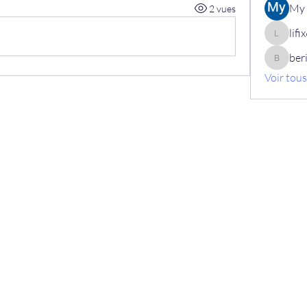
My 
2 vues
lif
lifix630
ber
berik12
Voir tou
+32