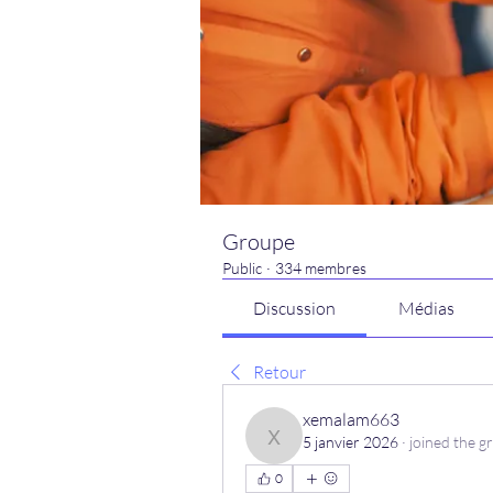
Groupe
Public
·
334 membres
Discussion
Médias
Retour
xemalam663
5 janvier 2026
·
joined the g
xemalam663
0