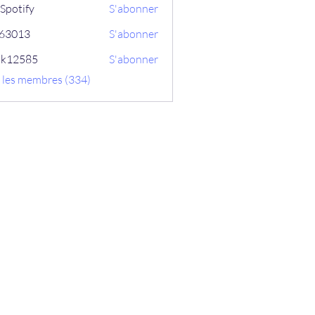
Spotify
S'abonner
ix63013
S'abonner
13
ik12585
S'abonner
585
s les membres (334)