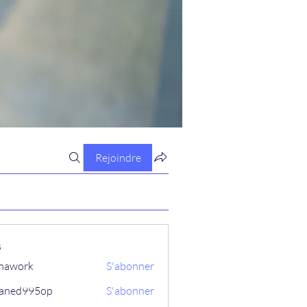
Rejoindre
s
hawork
S'abonner
aned995op
S'abonner
995op