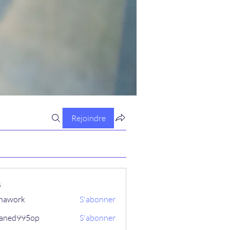
Rejoindre
s
hawork
S'abonner
aned995op
S'abonner
995op