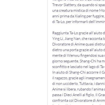
Trevor Slattery, da quando si spa
una creatura mistica di nome Morr
anni prima da Xialing per fuggire, 
di Ta-Lo, per informarli dell'immi
Raggiunta Ta-Lo grazie all'aiuto di
Ying Li, Jiang Nan, che racconta 
Divoratore di Anime quasi distruss
dietro una porta grazie all'aiuto 
mente di Wenwu fingendosi sua mogli
giorno seguente, Shang-Chi ha mo
sconfitto e lasciato nel lago di T
In aiuto di Shang-Chi accorre il G
il ragazzo, grazie agli insegnament
di non ucciderlo. Tuttavia, i danni 
Anime si libera, rubando l'anima
passa i Dieci Anelli al figlio. Il G
confronta col Divoratore di Anim