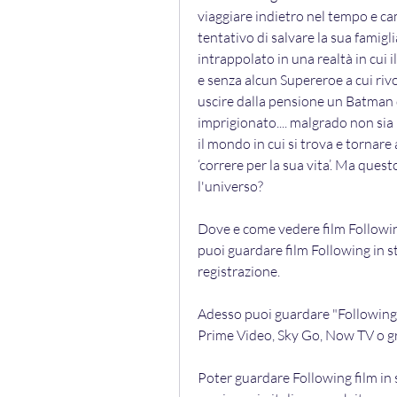
viaggiare indietro nel tempo e ca
tentativo di salvare la sua famigl
intrappolato in una realtà in cui 
e senza alcun Supereroe a cui rivol
uscire dalla pensione un Batman 
imprigionato.... malgrado non sia p
il mondo in cui si trova e tornare
‘correre per la sua vita’. Ma quest
l'universo?
Dove e come vedere film Following
puoi guardare film Following in s
registrazione.
Adesso puoi guardare "Following"
Prime Video, Sky Go, Now TV o gr
Poter guardare Following film in 