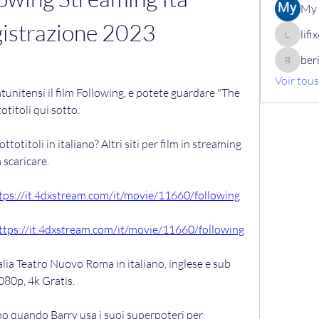
My 
gistrazione 2023
lif
lifix630
ber
berik12
Voir tou
atunitensi il film Following, e potete guardare "The 
otitoli qui sotto.
otitoli in italiano? Altri siti per film in streaming 
 scaricare.
tps://it.4dxstream.com/it/movie/11660/following
ttps://it.4dxstream.com/it/movie/11660/following
lia Teatro Nuovo Roma in italiano, inglese e sub 
080p, 4k Gratis.
no quando Barry usa i suoi superpoteri per 