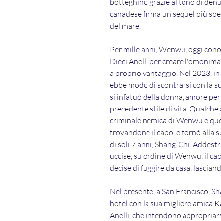
botteghino grazie al tono di denunc
canadese firma un sequel più spe
del mare.
Per mille anni, Wenwu, oggi conos
Dieci Anelli per creare l'omonima 
a proprio vantaggio. Nel 2023, in c
ebbe modo di scontrarsi con la su
si infatuò della donna, amore per
precedente stile di vita. Qualche
criminale nemica di Wenwu e ques
trovandone il capo, e tornò alla s
di soli 7 anni, Shang-Chi. Addestr
uccise, su ordine di Wenwu, il ca
decise di fuggire da casa, lasciand
Nel presente, a San Francisco, S
hotel con la sua migliore amica Ka
Anelli, che intendono appropriars