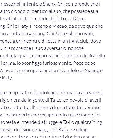
 riesce nell'intento e Shang-Chi comprende che i 
altro ciondolo identico al suo, che possiede sua 
llegati al mistico mondo di Ta-Lo e al Gran 
ng-Chi e Katy si recano a Macao, da dove qualche 
una cartolina a Shang-Chi. Una volta arrivati, 
ente a un incontro di lotta in un fight club, dove 
Chi scopre che il suo avversario, nonché 
orella, la quale, rancorosa nei confronti del fratello 
i prima, lo sconfigge furiosamente. Poco dopo 
Wenwu, che recupera anche il ciondolo di Xialing e 
e Katy.
a recuperato i ciondoli perché una sera la voce di 
rigioniera dalla gente di Ta-Lo, colpevole di averli 
Lo è situato all'interno di una foresta-labirinto 
 ha scoperto che recuperando i due ciondoli è 
 foresta e intende distruggere Ta-Lo qualora Ying 
queste decisioni, Shang-Chi, Katy e Xialing 
 che, oltre a loro, è tenuto prigioniero anche 