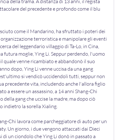
ia della trama. A distanza di 13 anni, il regista 
ttacolare del precedente e profondo come il blu 
ciuto come il Mandarino, ha sfruttato i poteri dei 
organizzazione terroristica e manipolare gli eventi 
erca del leggendario villaggio di Ta-Lo, in Cina, 
a futura moglie, Ying Li. Seppur perdendo, l'uomo 
 il quale venne ricambiato e abbandonò il suo 
 anno dopo, Ying Li venne uccisa da una gang 
t'ultimo si vendicò uccidendoli tutti, seppur non 
ua precedente vita, includendo anche l'allora figlio 
ato a essere un assassino, a 14 anni Shang-Chi 
po della gang che uccise la madre, ma dopo ciò 
o indietro la sorella Xialing.
hang-Chi lavora come parcheggiatore di auto per un 
ty. Un giorno, i due vengono attaccati dai Dieci 
i di un ciondolo che Ying Li donò in passato a 