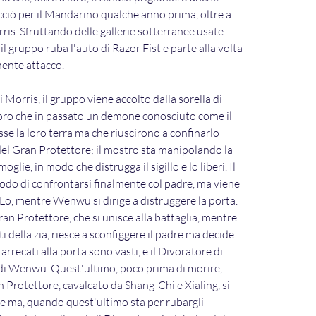
cciò per il Mandarino qualche anno prima, oltre a 
is. Sfruttando delle gallerie sotterranee usate 
il gruppo ruba l'auto di Razor Fist e parte alla volta 
nente attacco.
 Morris, il gruppo viene accolto dalla sorella di 
loro che in passato un demone conosciuto come il 
e la loro terra ma che riuscirono a confinarlo 
del Gran Protettore; il mostro sta manipolando la 
e, in modo che distrugga il sigillo e lo liberi. Il 
do di confrontarsi finalmente col padre, ma viene 
a-Lo, mentre Wenwu si dirige a distruggere la porta. 
ran Protettore, che si unisce alla battaglia, mentre 
i della zia, riesce a sconfiggere il padre ma decide 
arrecati alla porta sono vasti, e il Divoratore di 
 di Wenwu. Quest'ultimo, poco prima di morire, 
ran Protettore, cavalcato da Shang-Chi e Xialing, si 
e ma, quando quest'ultimo sta per rubargli 