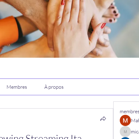
Membres
À propos
membre
Ma
mic
wing Streaming Ita 
micaned