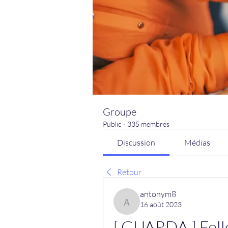
Groupe
Public
·
335 membres
Discussion
Médias
Retour
antonym8
16 août 2023
antonym8
[.GUARDA.] Follo