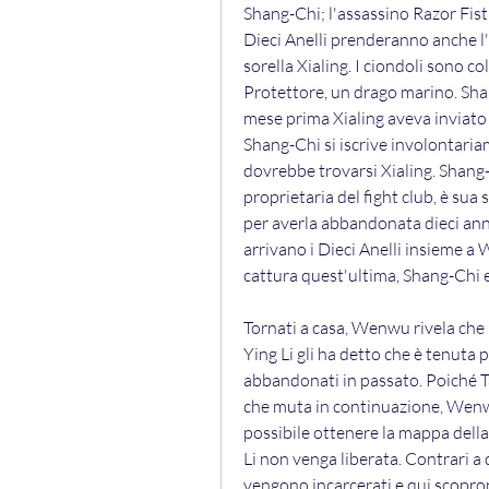
Shang-Chi; l'assassino Razor Fist
Dieci Anelli prenderanno anche l'
sorella Xialing. I ciondoli sono co
Protettore, un drago marino. Sha
mese prima Xialing aveva inviato 
Shang-Chi si iscrive involontariam
dovrebbe trovarsi Xialing. Shang-
proprietaria del fight club, è sua s
per averla abbandonata dieci ann
arrivano i Dieci Anelli insieme a 
cattura quest'ultima, Shang-Chi 
Tornati a casa, Wenwu rivela che h
Ying Li gli ha detto che è tenuta p
abbandonati in passato. Poiché Ta-
che muta in continuazione, Wenwu
possibile ottenere la mappa della
Li non venga liberata. Contrari a 
vengono incarcerati e qui scoprono