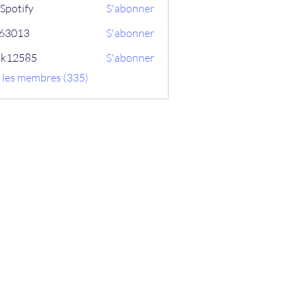
Spotify
S'abonner
ix63013
S'abonner
13
ik12585
S'abonner
585
s les membres (335)