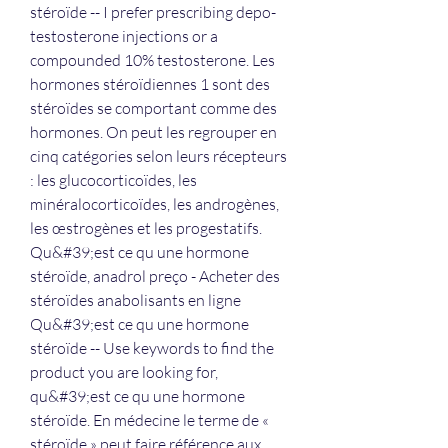
stéroïde -- I prefer prescribing depo-
testosterone injections or a 
compounded 10% testosterone. Les 
hormones stéroïdiennes 1 sont des 
stéroïdes se comportant comme des 
hormones. On peut les regrouper en 
cinq catégories selon leurs récepteurs 
: les glucocorticoïdes, les 
minéralocorticoïdes, les androgènes, 
les œstrogènes et les progestatifs. 
Qu&#39;est ce qu une hormone 
stéroïde, anadrol preço - Acheter des 
stéroïdes anabolisants en ligne 
Qu&#39;est ce qu une hormone 
stéroïde -- Use keywords to find the 
product you are looking for, 
qu&#39;est ce qu une hormone 
stéroïde. En médecine le terme de « 
stéroïde » peut faire référence aux 