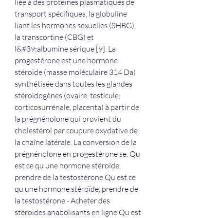
liée à des protéines plasmatiques de 
transport spécifiques, la globuline 
liant les hormones sexuelles (SHBG), 
la transcortine (CBG) et 
l&#39;albumine sérique [9]. La 
progestérone est une hormone 
stéroïde (masse moléculaire 314 Da) 
synthétisée dans toutes les glandes 
stéroïdogènes (ovaire, testicule, 
corticosurrénale, placenta) à partir de 
la prégnénolone qui provient du 
cholestérol par coupure oxydative de 
la chaîne latérale. La conversion de la 
prégnénolone en progestérone se. Qu 
est ce qu une hormone stéroïde, 
prendre de la testostérone Qu est ce 
qu une hormone stéroïde, prendre de 
la testostérone - Acheter des 
stéroïdes anabolisants en ligne Qu est 