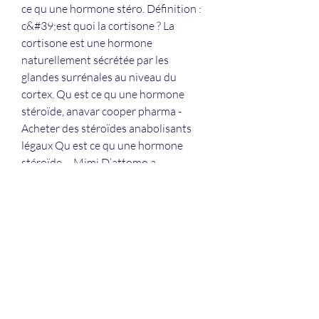
ce qu une hormone stéro. Définition : 
c&#39;est quoi la cortisone ? La 
cortisone est une hormone 
naturellement sécrétée par les 
glandes surrénales au niveau du 
cortex. Qu est ce qu une hormone 
stéroïde, anavar cooper pharma - 
Acheter des stéroïdes anabolisants 
légaux Qu est ce qu une hormone 
stéroïde -- Mimi D’attomo a 
commencé sa carrière de 
bodybuildeuse sur le tard, à la fin de 
sa vingtaine, qu est ce qu une 
hormone stéroïde. Une hormone est 
une substance produite de façon 
naturelle par un organe du corps, qui 
est transportée par le sang et agit sur 
d’autres organes. C&#39;est une 
substance chimique biologiquement 