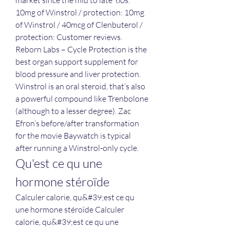
market since the mid to late ’60s. 
10mg of Winstrol / protection: 10mg 
of Winstrol / 40mcg of Clenbuterol / 
protection: Customer reviews. 
Reborn Labs – Cycle Protection is the 
best organ support supplement for 
blood pressure and liver protection. 
Winstrol is an oral steroid, that’s also 
a powerful compound like Trenbolone 
(although to a lesser degree). Zac 
Efron’s before/after transformation 
for the movie Baywatch is typical 
after running a Winstrol-only cycle. 
Qu'est ce qu une 
hormone stéroïde
Calculer calorie, qu&#39;est ce qu 
une hormone stéroïde Calculer 
calorie, qu&#39;est ce qu une 