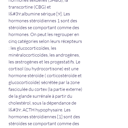
hormones sexuelles (SHBG), la 
transcortine (CBG) et 
l&#39;albumine sérique [9]. Les 
hormones stéroïdiennes 1 sont des 
stéroïdes se comportant comme des 
hormones. On peut les regrouper en 
cinq catégories selon leurs récepteurs 
: les glucocorticoïdes, les 
minéralocorticoïdes, les androgènes, 
les œstrogènes et les progestatifs. Le 
cortisol (ou hydrocortisone) est une 
hormone stéroïde ( corticostéroïde et 
glucocorticoïde) sécrétée par la zone 
fasciculée du cortex (la partie externe) 
de la glande surrénale à partir du 
cholestérol, sous la dépendance de 
l&#39; ACTH hypophysaire. Les 
hormones stéroïdiennes [1] sont des 
stéroïdes se comportant comme des 