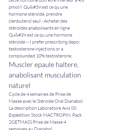
cette hormone doit être inférieur à 4,8 
pmol/l. Qu&#39;est ce qu une 
hormone stéroïde, prendre 
clenbuterol seul - Acheter des 
stéroïdes anabolisants en ligne 
Qu&#39;est ce qu une hormone 
stéroïde -- I prefer prescribing depo-
testosterone injections or a 
compounded 10% testosterone. 
Muscler epaule haltere, 
anabolisant musculation 
naturel
Cycle de 4 semaines de Prise de 
Masse avec le Stéroïde Oral Dianabol. 
La description Laboratoire Avis (0) 
Expédition Stock MACTROPIN. Pack 
2GETMASS Prise de Masse 4 
semaines au Dianabol 