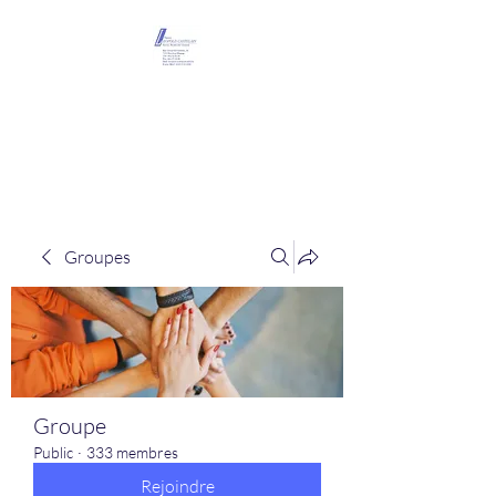
Maison Léopold
Castelain
Groupes
Groupe
Public
·
333 membres
Rejoindre