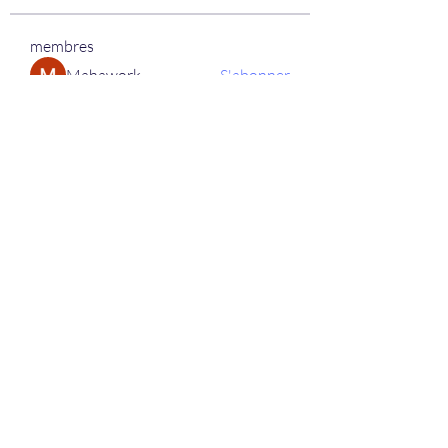
membres
Mahawork
S'abonner
micaned995op
S'abonner
micaned995op
My Spotify
S'abonner
lifix63013
S'abonner
lifix63013
berik12585
S'abonner
berik12585
Voir tous les membres (333)
+32 (0)64/54.16.39.