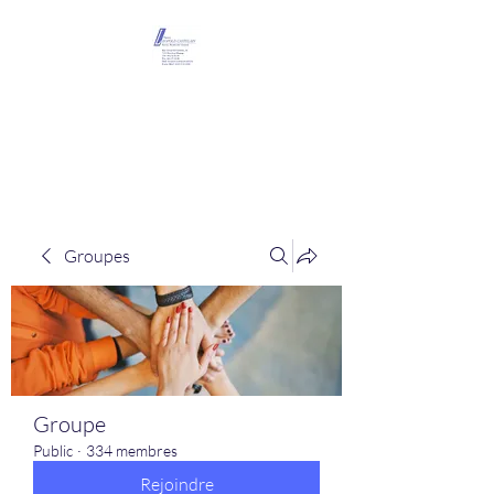
Maison Léopold
Castelain
Groupes
Groupe
Public
·
334 membres
Rejoindre