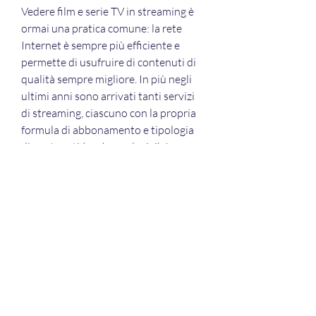
Vedere film e serie TV in streaming è 
ormai una pratica comune: la rete 
Internet è sempre più efficiente e 
permette di usufruire di contenuti di 
qualità sempre migliore. In più negli 
ultimi anni sono arrivati tanti servizi 
di streaming, ciascuno con la propria 
formula di abbonamento e tipologia 
di contenuti (anche esclusivi). In 
questa guida spiegheremo quindi 
quali sono i migliori siti di streaming 
presenti in Italia che permettono di 
accedere a contenuti video di ogni 
genere, fra cui film, serie TV, 
programmi TV e documentari.
In questo blog troverai l’elenco dei 
migliori siti di sottotitoli in italiano di 