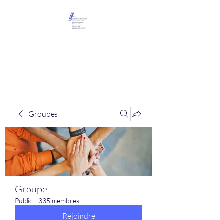
Maison Léopold
Castelain
Groupes
Groupe
Public
·
335 membres
Rejoindre