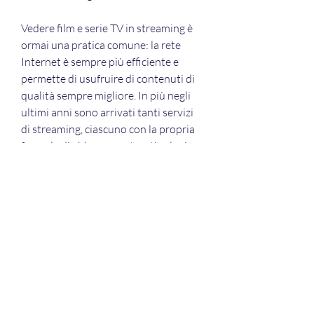
Vedere film e serie TV in streaming è 
ormai una pratica comune: la rete 
Internet è sempre più efficiente e 
permette di usufruire di contenuti di 
qualità sempre migliore. In più negli 
ultimi anni sono arrivati tanti servizi 
di streaming, ciascuno con la propria 
formula di abbonamento e tipologia 
di contenuti (anche esclusivi). In 
questa guida spiegheremo quindi 
quali sono i migliori siti di streaming 
presenti in Italia che permettono di 
accedere a contenuti video di ogni 
genere, fra cui film, serie TV, 
programmi TV e documentari.
In questo blog troverai l’elenco dei 