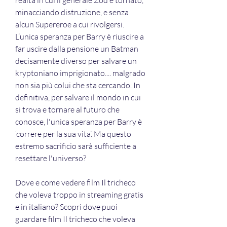
realtà in cui il generale Zod è tornato, 
minacciando distruzione, e senza 
alcun Supereroe a cui rivolgersi. 
L’unica speranza per Barry è riuscire a 
far uscire dalla pensione un Batman 
decisamente diverso per salvare un 
kryptoniano imprigionato.... malgrado 
non sia più colui che sta cercando. In 
definitiva, per salvare il mondo in cui 
si trova e tornare al futuro che 
conosce, l'unica speranza per Barry è 
‘correre per la sua vita’. Ma questo 
estremo sacrificio sarà sufficiente a 
resettare l'universo?
Dove e come vedere film Il tricheco 
che voleva troppo in streaming gratis 
e in italiano? Scopri dove puoi 
guardare film Il tricheco che voleva 