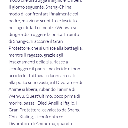
modo che distrugga il sigillo e lo liberi. 
Il giorno seguente, Shang-Chi ha 
modo di confrontarsi finalmente col 
padre, ma viene sconfitto e lasciato 
nel lago di Ta-Lo, mentre Wenwu si 
dirige a distruggere la porta. In aiuto 
di Shang-Chi accorre il Gran 
Protettore, che si unisce alla battaglia, 
mentre il ragazzo, grazie agli 
insegnamenti della zia, riesce a 
sconfiggere il padre ma decide di non 
ucciderlo. Tuttavia, i danni arrecati 
alla porta sono vasti, e il Divoratore di 
Anime si libera, rubando l'anima di 
Wenwu. Quest'ultimo, poco prima di 
morire, passa i Dieci Anelli al figlio. Il 
Gran Protettore, cavalcato da Shang-
Chi e Xialing, si confronta col 
Divoratore di Anime ma, quando 