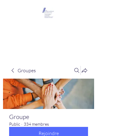
Maison Léopold
Castelain
Groupes
Groupe
Public
·
334 membres
Rejoindre