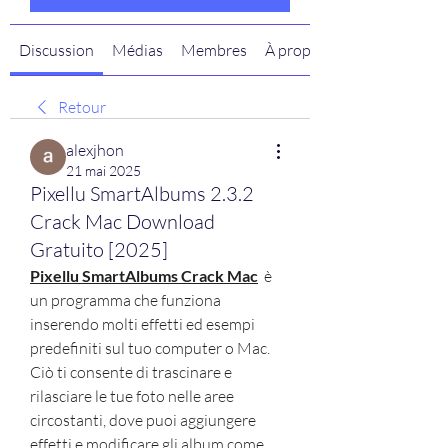
Discussion
Médias
Membres
À propos
Retour
alexjhon
21 mai 2025
Pixellu SmartAlbums 2.3.2
Crack Mac Download
Gratuito [2025]
Pixellu SmartAlbums Crack Mac
  è 
un programma che funziona 
inserendo molti effetti ed esempi 
predefiniti sul tuo computer o Mac. 
Ciò ti consente di trascinare e 
rilasciare le tue foto nelle aree 
circostanti, dove puoi aggiungere 
effetti e modificare gli album come 