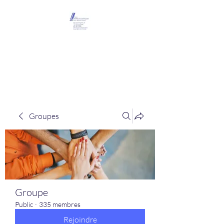
Maison Léopold
Castelain
Groupes
Groupe
Public
·
335 membres
Rejoindre