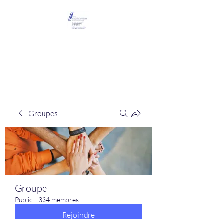
Maison Léopold
Castelain
Groupes
Groupe
Public
·
334 membres
Rejoindre