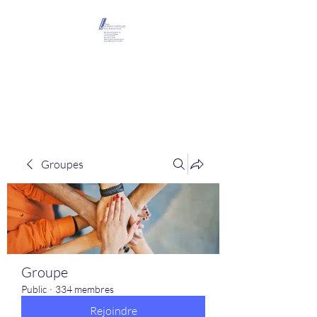
Maison Léopold
Castelain
Groupes
Groupe
Public
·
334 membres
Rejoindre